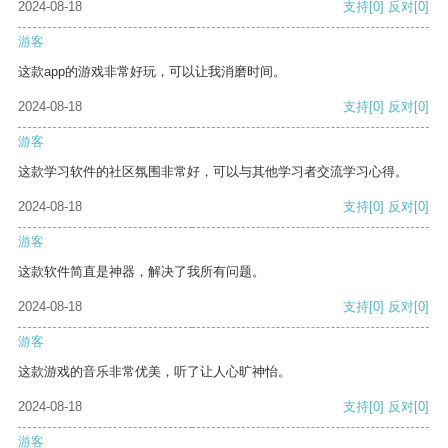
2024-08-18
支持
[0]
反对
[0]
游客
这款app的游戏非常好玩，可以让我消磨时间。
2024-08-18
支持
[0]
反对
[0]
游客
这款学习软件的社区氛围非常好，可以与其他学习者交流学习心得。
2024-08-18
支持
[0]
反对
[0]
游客
这款软件简直是神器，解决了我所有问题。
2024-08-18
支持
[0]
反对
[0]
游客
这款游戏的音乐非常优美，听了让人心旷神怡。
2024-08-18
支持
[0]
反对
[0]
游客