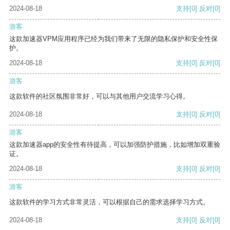
2024-08-18
支持
[0]
反对
[0]
游客
这款加速器VPM应用程序已经为我们带来了无限的隐私保护和安全性保
护。
2024-08-18
支持
[0]
反对
[0]
游客
这款软件的社区氛围非常好，可以与其他用户交流学习心得。
2024-08-18
支持
[0]
反对
[0]
游客
这款加速器app的安全性有待提高，可以加强防护措施，比如增加双重验
证。
2024-08-18
支持
[0]
反对
[0]
游客
这款软件的学习方式非常灵活，可以根据自己的需求选择学习方式。
2024-08-18
支持
[0]
反对
[0]