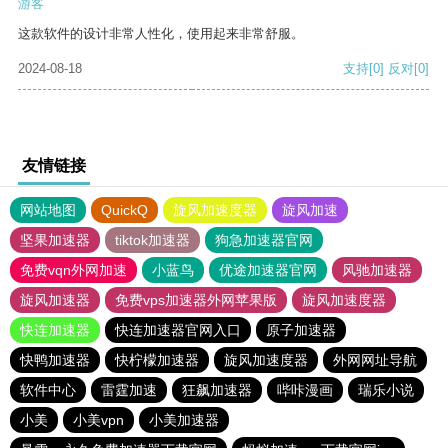
游客
这款软件的设计非常人性化，使用起来非常舒服。
2024-08-18
支持
[0]
反对
[0]
友情链接
网站地图
QuickQ
旋风加速度器
旋风加速
坚果加速器
tiktok加速器
狗急加速器官网
免费vqn外网加速
小蓝鸟
优途加速器官网
风驰加速器
旋风加速器
免费vps加速器外网苹果版
旋风加速度器
快连加速器
快连加速器官网入口
原子加速器
快鸭加速器
快柠檬加速器
旋风加速度器
外网网址导航
软件中心
雷霆加速
狂飙加速器
哔咔漫画
瑞乐小说
小美
小美vpn
小美加速器