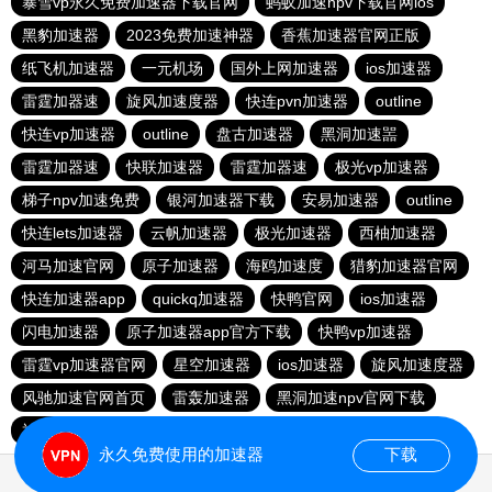
暴雪vp永久免费加速器下载官网
蚂蚁加速npv下载官网ios
黑豹加速器
2023免费加速神器
香蕉加速器官网正版
纸飞机加速器
一元机场
国外上网加速器
ios加速器
雷霆加器速
旋风加速度器
快连pvn加速器
outline
快连vp加速器
outline
盘古加速器
黑洞加速噐
雷霆加器速
快联加速器
雷霆加器速
极光vp加速器
梯子npv加速免费
银河加速器下载
安易加速器
outline
快连lets加速器
云帆加速器
极光加速器
西柚加速器
河马加速官网
原子加速器
海鸥加速度
猎豹加速器官网
快连加速器app
quickq加速器
快鸭官网
ios加速器
闪电加速器
原子加速器app官方下载
快鸭vp加速器
雷霆vp加速器官网
星空加速器
ios加速器
旋风加速度器
风驰加速官网首页
雷轰加速器
黑洞加速npv官网下载
神灯vp加速器官网
永久免费使用的加速器
下载