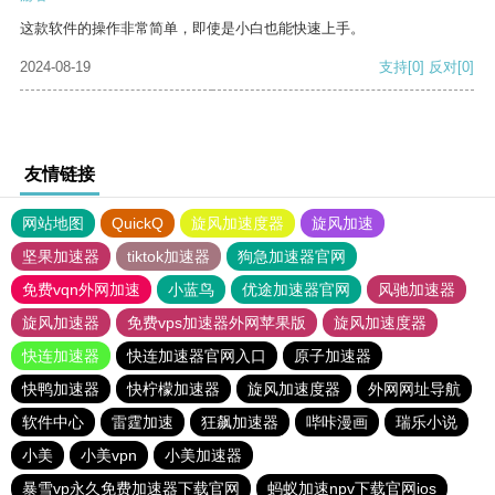
这款软件的操作非常简单，即使是小白也能快速上手。
2024-08-19
支持
[0]
反对
[0]
友情链接
网站地图
QuickQ
旋风加速度器
旋风加速
坚果加速器
tiktok加速器
狗急加速器官网
免费vqn外网加速
小蓝鸟
优途加速器官网
风驰加速器
旋风加速器
免费vps加速器外网苹果版
旋风加速度器
快连加速器
快连加速器官网入口
原子加速器
快鸭加速器
快柠檬加速器
旋风加速度器
外网网址导航
软件中心
雷霆加速
狂飙加速器
哔咔漫画
瑞乐小说
小美
小美vpn
小美加速器
暴雪vp永久免费加速器下载官网
蚂蚁加速npv下载官网ios