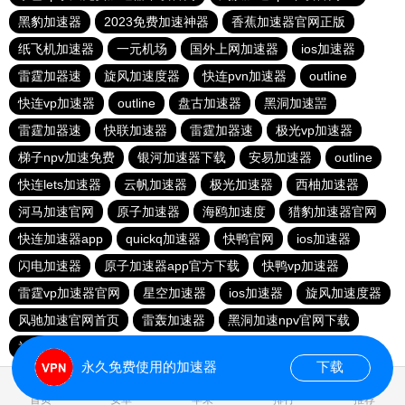
黑豹加速器
2023免费加速神器
香蕉加速器官网正版
纸飞机加速器
一元机场
国外上网加速器
ios加速器
雷霆加器速
旋风加速度器
快连pvn加速器
outline
快连vp加速器
outline
盘古加速器
黑洞加速噐
雷霆加器速
快联加速器
雷霆加器速
极光vp加速器
梯子npv加速免费
银河加速器下载
安易加速器
outline
快连lets加速器
云帆加速器
极光加速器
西柚加速器
河马加速官网
原子加速器
海鸥加速度
猎豹加速器官网
快连加速器app
quickq加速器
快鸭官网
ios加速器
闪电加速器
原子加速器app官方下载
快鸭vp加速器
雷霆vp加速器官网
星空加速器
ios加速器
旋风加速度器
风驰加速官网首页
雷轰加速器
黑洞加速npv官网下载
神灯vp加速器官网
永久免费使用的加速器
下载
0.019181s
首页
安卓
苹果
排行
推荐