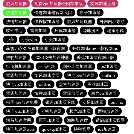
旋风加速器
免费vps加速器外网苹果版
旋风加速度器
快连加速器
快连加速器官网入口
原子加速器
快鸭加速器
快柠檬加速器
旋风加速度器
外网网址导航
软件中心
雷霆加速
狂飙加速器
哔咔漫画
瑞乐小说
小美
小美vpn
小美加速器
暴雪vp永久免费加速器下载官网
蚂蚁加速npv下载官网ios
黑豹加速器
2023免费加速神器
香蕉加速器官网正版
纸飞机加速器
一元机场
国外上网加速器
ios加速器
雷霆加器速
旋风加速度器
快连pvn加速器
outline
快连vp加速器
outline
盘古加速器
黑洞加速噐
雷霆加器速
快联加速器
雷霆加器速
极光vp加速器
梯子npv加速免费
银河加速器下载
安易加速器
outline
快连lets加速器
云帆加速器
极光加速器
西柚加速器
河马加速官网
原子加速器
海鸥加速度
猎豹加速器官网
快连加速器app
quickq加速器
快鸭官网
ios加速器