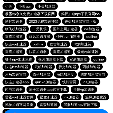
小美
小美vpn
小美加速器
暴雪vp永久免费加速器下载官网
蚂蚁加速npv下载官网ios
黑豹加速器
2023免费加速神器
香蕉加速器官网正版
纸飞机加速器
一元机场
国外上网加速器
ios加速器
雷霆加器速
旋风加速度器
快连pvn加速器
outline
快连vp加速器
outline
盘古加速器
黑洞加速噐
雷霆加器速
快联加速器
雷霆加器速
极光vp加速器
梯子npv加速免费
银河加速器下载
安易加速器
outline
快连lets加速器
云帆加速器
极光加速器
西柚加速器
河马加速官网
原子加速器
海鸥加速度
猎豹加速器官网
快连加速器app
quickq加速器
快鸭官网
ios加速器
闪电加速器
原子加速器app官方下载
快鸭vp加速器
雷霆vp加速器官网
星空加速器
ios加速器
旋风加速度器
风驰加速官网首页
雷轰加速器
黑洞加速npv官网下载
神灯vp加速器官网