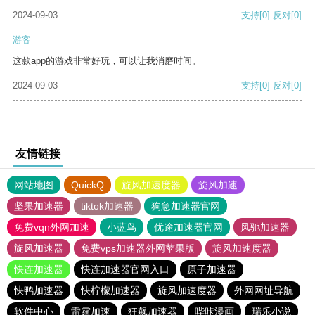
2024-09-03
支持
[0]
反对
[0]
游客
这款app的游戏非常好玩，可以让我消磨时间。
2024-09-03
支持
[0]
反对
[0]
友情链接
网站地图
QuickQ
旋风加速度器
旋风加速
坚果加速器
tiktok加速器
狗急加速器官网
免费vqn外网加速
小蓝鸟
优途加速器官网
风驰加速器
旋风加速器
免费vps加速器外网苹果版
旋风加速度器
快连加速器
快连加速器官网入口
原子加速器
快鸭加速器
快柠檬加速器
旋风加速度器
外网网址导航
软件中心
雷霆加速
狂飙加速器
哔咔漫画
瑞乐小说