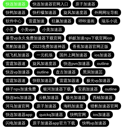
快连加速器
快连加速器官网入口
原子加速器
快鸭加速器
快柠檬加速器
旋风加速度器
外网网址导航
软件中心
雷霆加速
狂飙加速器
哔咔漫画
瑞乐小说
小美
小美vpn
小美加速器
暴雪vp永久免费加速器下载官网
蚂蚁加速npv下载官网ios
黑豹加速器
2023免费加速神器
香蕉加速器官网正版
纸飞机加速器
一元机场
国外上网加速器
ios加速器
雷霆加器速
旋风加速度器
快连pvn加速器
outline
快连vp加速器
outline
盘古加速器
黑洞加速噐
雷霆加器速
快联加速器
雷霆加器速
极光vp加速器
梯子npv加速免费
银河加速器下载
安易加速器
outline
快连lets加速器
云帆加速器
极光加速器
西柚加速器
河马加速官网
原子加速器
海鸥加速度
猎豹加速器官网
快连加速器app
quickq加速器
快鸭官网
ios加速器
闪电加速器
原子加速器app官方下载
快鸭vp加速器