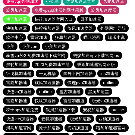
免费vqn外网加速
小蓝鸟
优途加速器官网
风驰加速器
旋风加速器
免费vps加速器外网苹果版
旋风加速度器
快连加速器
快连加速器官网入口
原子加速器
快鸭加速器
快柠檬加速器
旋风加速度器
外网网址导航
软件中心
雷霆加速
狂飙加速器
哔咔漫画
瑞乐小说
小美
小美vpn
小美加速器
暴雪vp永久免费加速器下载官网
蚂蚁加速npv下载官网ios
黑豹加速器
2023免费加速神器
香蕉加速器官网正版
纸飞机加速器
一元机场
国外上网加速器
ios加速器
雷霆加器速
旋风加速度器
快连pvn加速器
outline
快连vp加速器
outline
盘古加速器
黑洞加速噐
雷霆加器速
快联加速器
雷霆加器速
极光vp加速器
梯子npv加速免费
银河加速器下载
安易加速器
outline
快连lets加速器
云帆加速器
极光加速器
西柚加速器
河马加速官网
原子加速器
海鸥加速度
猎豹加速器官网