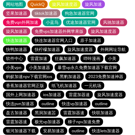
网站地图
QuickQ
旋风加速度器
旋风加速
坚果加速器
tiktok加速器
狗急加速器官网
免费vqn外网加速
小蓝鸟
优途加速器官网
风驰加速器
旋风加速器
免费vps加速器外网苹果版
旋风加速度器
快连加速器
快连加速器官网入口
原子加速器
快鸭加速器
快柠檬加速器
旋风加速度器
外网网址导航
软件中心
雷霆加速
狂飙加速器
哔咔漫画
小美
小美vpn
小美加速器
暴雪vp永久免费加速器下载官网
蚂蚁加速npv下载官网ios
黑豹加速器
2023免费加速神器
香蕉加速器官网正版
纸飞机加速器
一元机场
国外上网加速器
ios加速器
雷霆加器速
旋风加速度器
快连pvn加速器
outline
快连vp加速器
outline
盘古加速器
黑洞加速噐
雷霆加器速
快联加速器
雷霆加器速
极光vp加速器
梯子npv加速免费
银河加速器下载
安易加速器
outline
快连lets加速器