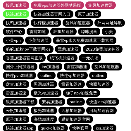
旋风加速器
免费vps加速器外网苹果版
旋风加速度器
快连加速器
快连加速器官网入口
原子加速器
快鸭加速器
快柠檬加速器
旋风加速度器
外网网址导航
软件中心
雷霆加速
狂飙加速器
哔咔漫画
小美
小美vpn
小美加速器
暴雪vp永久免费加速器下载官网
蚂蚁加速npv下载官网ios
黑豹加速器
2023免费加速神器
香蕉加速器官网正版
纸飞机加速器
一元机场
国外上网加速器
ios加速器
雷霆加器速
旋风加速度器
快连pvn加速器
outline
快连vp加速器
outline
盘古加速器
黑洞加速噐
雷霆加器速
快联加速器
雷霆加器速
极光vp加速器
梯子npv加速免费
银河加速器下载
安易加速器
outline
快连lets加速器
云帆加速器
极光加速器
西柚加速器
河马加速官网
原子加速器
海鸥加速度
猎豹加速器官网
快连加速器app
quickq加速器
快鸭官网
ios加速器