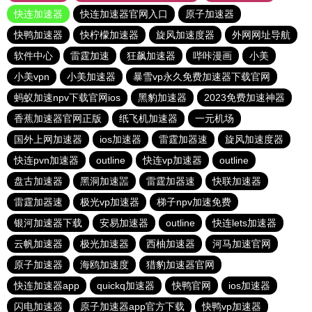
快连加速器
快连加速器官网入口
原子加速器
快鸭加速器
快柠檬加速器
旋风加速度器
外网网址导航
软件中心
雷霆加速
狂飙加速器
哔咔漫画
小美
小美vpn
小美加速器
暴雪vp永久免费加速器下载官网
蚂蚁加速npv下载官网ios
黑豹加速器
2023免费加速神器
香蕉加速器官网正版
纸飞机加速器
一元机场
国外上网加速器
ios加速器
雷霆加器速
旋风加速度器
快连pvn加速器
outline
快连vp加速器
outline
盘古加速器
黑洞加速噐
雷霆加器速
快联加速器
雷霆加器速
极光vp加速器
梯子npv加速免费
银河加速器下载
安易加速器
outline
快连lets加速器
云帆加速器
极光加速器
西柚加速器
河马加速官网
原子加速器
海鸥加速度
猎豹加速器官网
快连加速器app
quickq加速器
快鸭官网
ios加速器
闪电加速器
原子加速器app官方下载
快鸭vp加速器