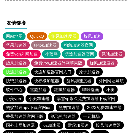
友情链接
网站地图
QuickQ
旋风加速度器
旋风加速
坚果加速器
tiktok加速器
狗急加速器官网
免费vqn外网加速
小蓝鸟
优途加速器官网
风驰加速器
旋风加速器
免费vps加速器外网苹果版
旋风加速度器
快连加速器
快连加速器官网入口
原子加速器
快鸭加速器
快柠檬加速器
旋风加速度器
外网网址导航
软件中心
雷霆加速
狂飙加速器
哔咔漫画
小美
小美vpn
小美加速器
暴雪vp永久免费加速器下载官网
蚂蚁加速npv下载官网ios
黑豹加速器
2023免费加速神器
香蕉加速器官网正版
纸飞机加速器
一元机场
国外上网加速器
ios加速器
雷霆加器速
旋风加速度器