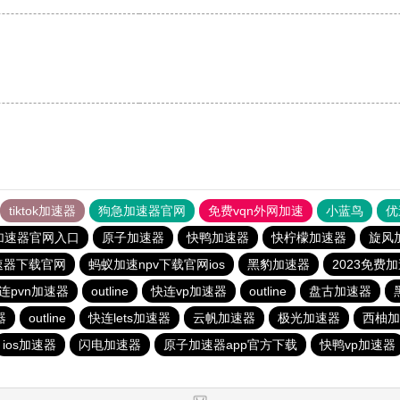
tiktok加速器
狗急加速器官网
免费vqn外网加速
小蓝鸟
优
加速器官网入口
原子加速器
快鸭加速器
快柠檬加速器
旋风
速器下载官网
蚂蚁加速npv下载官网ios
黑豹加速器
2023免费
连pvn加速器
outline
快连vp加速器
outline
盘古加速器
器
outline
快连lets加速器
云帆加速器
极光加速器
西柚加
ios加速器
闪电加速器
原子加速器app官方下载
快鸭vp加速器