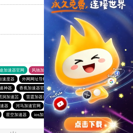
支持
[0]
反对
[0]
途加速器官网
风驰加速器
旋风加速器
加速度器
外网网址导航
软件中心
雷霆加速
狂飙加速器
加速神器
香蕉加速器官网正版
纸飞机加速器
一元机场
黑洞加速噐
雷霆加器速
快联加速器
雷霆加器速
速器
河马加速官网
原子加速器
海鸥加速度
星空加速器
ios加速器
旋风加速度器
风驰加速官网首页