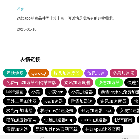
游客
这款app的商品种类非常丰富，可以满足我所有的购物需求。
2025-01-18
友情链接
网站地图
QuickQ
旋风加速度器
旋风加速
坚果加速器
免费vps加速器外网苹果版
旋风加速度器
快连加速器
快连
哔咔漫画
小美
小美vpn
小美加速器
暴雪vp永久免费加
国外上网加速器
ios加速器
雷霆加器速
旋风加速度器
快
极光vp加速器
梯子npv加速免费
银河加速器下载
安易加速
猎豹加速器官网
快连加速器app
quickq加速器
快鸭官网
雷轰加速器
黑洞加速npv官网下载
神灯vp加速器官网