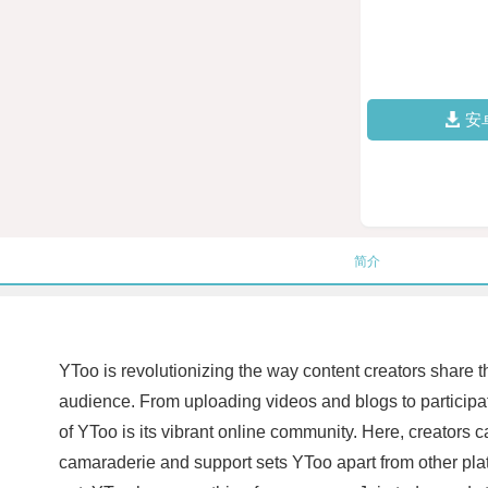
安
简介
YToo is revolutionizing the way content creators share the
audience. From uploading videos and blogs to participat
of YToo is its vibrant online community. Here, creators c
camaraderie and support sets YToo apart from other platf