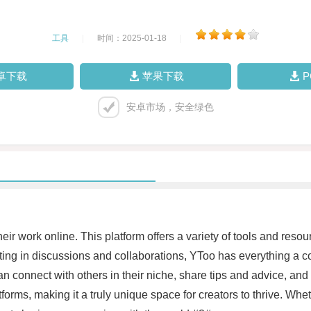
工具
|
时间：2025-01-18
|
卓下载
苹果下载
安卓市场，安全绿色
ir work online. This platform offers a variety of tools and resou
ing in discussions and collaborations, YToo has everything a co
an connect with others in their niche, share tips and advice, and 
orms, making it a truly unique space for creators to thrive. Whet