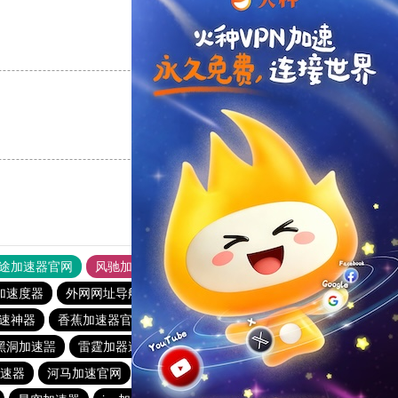
支持
[0]
反对
[0]
支持
[0]
反对
[0]
途加速器官网
风驰加速器
旋风加速器
加速度器
外网网址导航
软件中心
雷霆加速
狂飙加速器
加速神器
香蕉加速器官网正版
纸飞机加速器
一元机场
黑洞加速噐
雷霆加器速
快联加速器
雷霆加器速
速器
河马加速官网
原子加速器
海鸥加速度