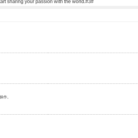
art sharing your passion with the world.#3#
悉操作。