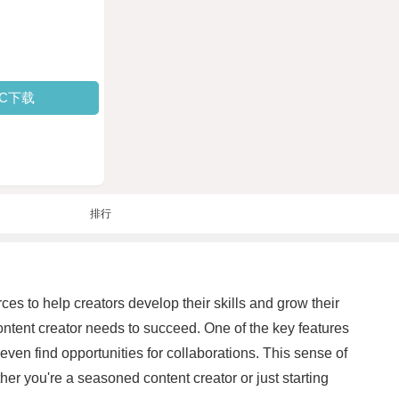
PC下载
排行
rces to help creators develop their skills and grow their
ntent creator needs to succeed. One of the key features
even find opportunities for collaborations. This sense of
her you're a seasoned content creator or just starting