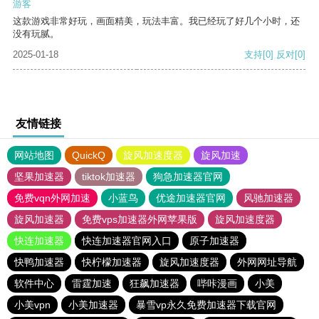
游客
这款游戏非常好玩，画面精美，玩法丰富。我已经玩了好几个小时，还
没有玩腻。
2025-01-18
支持
[0]
反对
[0]
友情链接
网站地图
QuickQ
旋风加速度器
旋风加速
坚果加速器
tiktok加速器
狗急加速器官网
免费vqn外网加速
小蓝鸟
优途加速器官网
风驰加速器
旋风加速器
免费vps加速器外网苹果版
旋风加速度器
快连加速器
快连加速器官网入口
原子加速器
快鸭加速器
快柠檬加速器
旋风加速度器
外网网址导航
软件中心
雷霆加速
狂飙加速器
哔咔漫画
小美
小美vpn
小美加速器
暴雪vp永久免费加速器下载官网