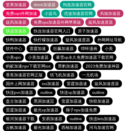
坚果加速器
tiktok加速器
狗急加速器官网
免费vqn外网加速
小蓝鸟
优途加速器官网
风驰加速器
旋风加速器
免费vps加速器外网苹果版
旋风加速度器
快连加速器
快连加速器官网入口
原子加速器
快鸭加速器
快柠檬加速器
旋风加速度器
外网网址导航
软件中心
雷霆加速
狂飙加速器
哔咔漫画
小美
小美vpn
小美加速器
暴雪vp永久免费加速器下载官网
蚂蚁加速npv下载官网ios
黑豹加速器
2023免费加速神器
香蕉加速器官网正版
纸飞机加速器
一元机场
国外上网加速器
ios加速器
雷霆加器速
旋风加速度器
快连pvn加速器
outline
快连vp加速器
outline
盘古加速器
黑洞加速噐
雷霆加器速
快联加速器
雷霆加器速
极光vp加速器
梯子npv加速免费
银河加速器下载
安易加速器
outline
快连lets加速器
云帆加速器
极光加速器
西柚加速器
河马加速官网