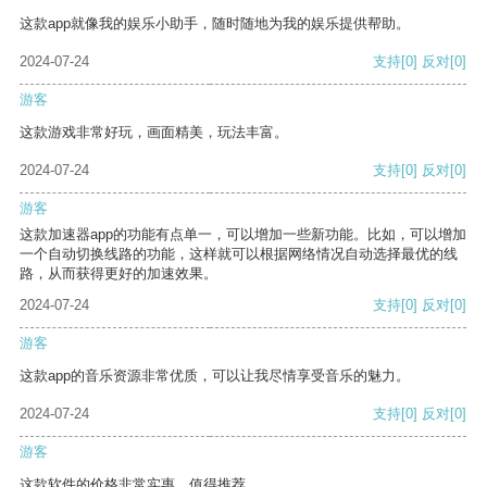
这款app就像我的娱乐小助手，随时随地为我的娱乐提供帮助。
2024-07-24
支持
[0]
反对
[0]
游客
这款游戏非常好玩，画面精美，玩法丰富。
2024-07-24
支持
[0]
反对
[0]
游客
这款加速器app的功能有点单一，可以增加一些新功能。比如，可以增加
一个自动切换线路的功能，这样就可以根据网络情况自动选择最优的线
路，从而获得更好的加速效果。
2024-07-24
支持
[0]
反对
[0]
游客
这款app的音乐资源非常优质，可以让我尽情享受音乐的魅力。
2024-07-24
支持
[0]
反对
[0]
游客
这款软件的价格非常实惠，值得推荐。