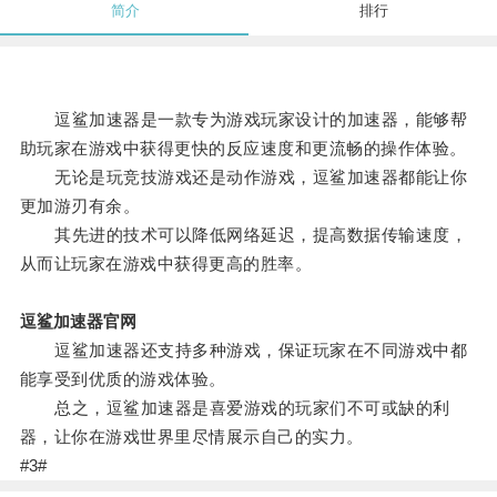
简介
排行
逗鲨加速器是一款专为游戏玩家设计的加速器，能够帮
助玩家在游戏中获得更快的反应速度和更流畅的操作体验。
无论是玩竞技游戏还是动作游戏，逗鲨加速器都能让你
更加游刃有余。
其先进的技术可以降低网络延迟，提高数据传输速度，
从而让玩家在游戏中获得更高的胜率。
逗鲨加速器官网
逗鲨加速器还支持多种游戏，保证玩家在不同游戏中都
能享受到优质的游戏体验。
总之，逗鲨加速器是喜爱游戏的玩家们不可或缺的利
器，让你在游戏世界里尽情展示自己的实力。
#3#