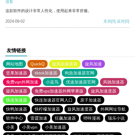
游客
这款软件的设计非常人性化，使用起来非常舒服。
2024-09-02
支持
[0]
反对
[0]
友情链接
网站地图
QuickQ
旋风加速度器
旋风加速
坚果加速器
tiktok加速器
狗急加速器官网
免费vqn外网加速
小蓝鸟
优途加速器官网
风驰加速器
旋风加速器
免费vps加速器外网苹果版
旋风加速度器
快连加速器
快连加速器官网入口
原子加速器
快鸭加速器
快柠檬加速器
旋风加速度器
外网网址导航
软件中心
雷霆加速
狂飙加速器
哔咔漫画
瑞乐小说
小美
小美vpn
小美加速器