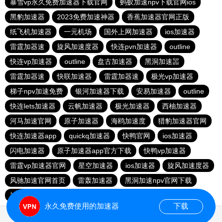
暴雪vp永久免费加速器下载官网
蚂蚁加速npv下载官网ios
黑豹加速器
2023免费加速神器
香蕉加速器官网正版
纸飞机加速器
一元机场
国外上网加速器
ios加速器
雷霆加器速
旋风加速度器
快连pvn加速器
outline
快连vp加速器
outline
盘古加速器
黑洞加速噐
雷霆加器速
快联加速器
雷霆加器速
极光vp加速器
梯子npv加速免费
银河加速器下载
安易加速器
outline
快连lets加速器
云帆加速器
极光加速器
西柚加速器
河马加速官网
原子加速器
海鸥加速度
猎豹加速器官网
快连加速器app
quickq加速器
快鸭官网
ios加速器
闪电加速器
原子加速器app官方下载
快鸭vp加速器
雷霆vp加速器官网
星空加速器
ios加速器
旋风加速度器
风驰加速官网首页
雷轰加速器
黑洞加速npv官网下载
神灯vp加速器官网
永久免费使用的加速器
下载