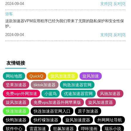
2024-09-04
支持
[0]
反对
[0]
游客
这款加速器VPM应用程序已经为我们带来了无限的隐私保护和安全性保
护。
2024-09-04
支持
[0]
反对
[0]
友情链接
网站地图
QuickQ
旋风加速度器
旋风加速
坚果加速器
tiktok加速器
狗急加速器官网
免费vqn外网加速
小蓝鸟
优途加速器官网
风驰加速器
旋风加速器
免费vps加速器外网苹果版
旋风加速度器
快连加速器
快连加速器官网入口
原子加速器
快鸭加速器
快柠檬加速器
旋风加速度器
外网网址导航
软件中心
雷霆加速
狂飙加速器
哔咔漫画
瑞乐小说