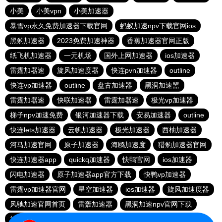
小美
小美vpn
小美加速器
暴雪vp永久免费加速器下载官网
蚂蚁加速npv下载官网ios
黑豹加速器
2023免费加速神器
香蕉加速器官网正版
纸飞机加速器
一元机场
国外上网加速器
ios加速器
雷霆加器速
旋风加速度器
快连pvn加速器
outline
快连vp加速器
outline
盘古加速器
黑洞加速噐
雷霆加器速
快联加速器
雷霆加器速
极光vp加速器
梯子npv加速免费
银河加速器下载
安易加速器
outline
快连lets加速器
云帆加速器
极光加速器
西柚加速器
河马加速官网
原子加速器
海鸥加速度
猎豹加速器官网
快连加速器app
quickq加速器
快鸭官网
ios加速器
闪电加速器
原子加速器app官方下载
快鸭vp加速器
雷霆vp加速器官网
星空加速器
ios加速器
旋风加速度器
风驰加速官网首页
雷轰加速器
黑洞加速npv官网下载
神灯vp加速器官网